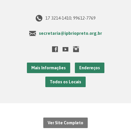
17 3214-1410; 99612-7769
secretaria@ipbriopreto.org.br
Mais Informações
Endereços
Todos os Locais
Ver Site Completo