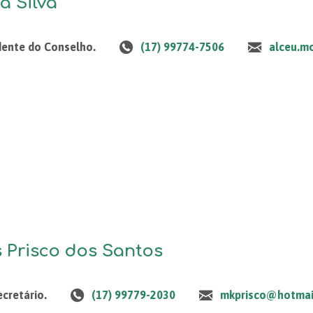
a Silva
idente do Conselho.
(17) 99774-7506
alceu.m
 Prisco dos Santos
ecretário.
(17) 99779-2030
mkprisco@hotmai