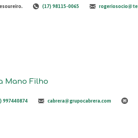
esoureiro.
(17) 98115-0065
rogeriosocio@te
a Mano Filho
7) 997440874
cabrera@grupocabrera.com