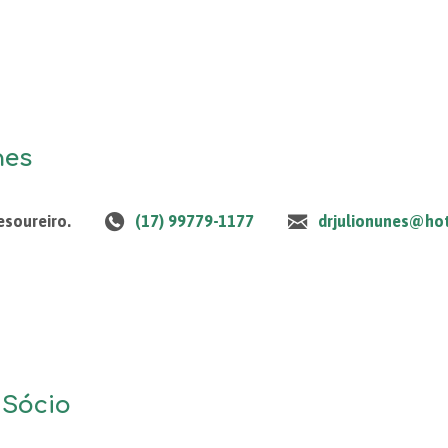
nes
esoureiro.
(17) 99779-1177
drjulionunes@ho
 Sócio