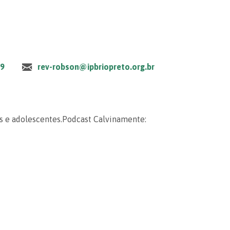
79
rev-robson@ipbriopreto.org.br
ns e adolescentes.Podcast Calvinamente: