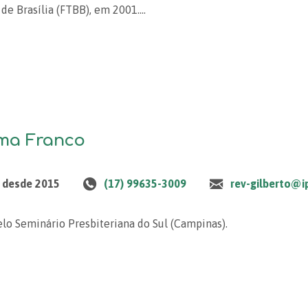
 de Brasília (FTBB), em 2001.…
ima Franco
r desde 2015
(17) 99635-3009
rev-gilberto@i
elo Seminário Presbiteriana do Sul (Campinas).