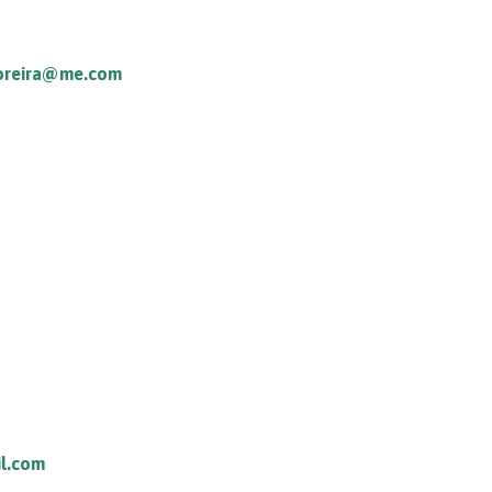
oreira@me.com
l.com