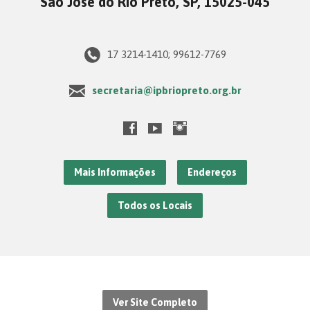
São José do Rio Preto, SP, 15025-045
17 3214-1410; 99612-7769
secretaria@ipbriopreto.org.br
Mais Informações
Endereços
Todos os Locais
Ver Site Completo