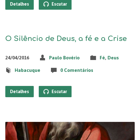
Detalhes
Escutar
O Silêncio de Deus, a fé e a Crise
24/04/2016
Paulo Bovério
Fé
,
Deus
Habacuque
0 Comentários
Detalhes
Escutar