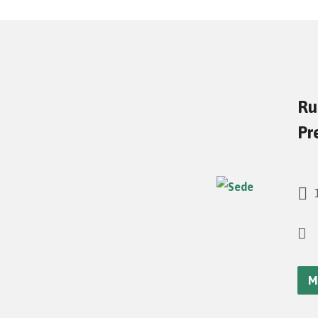
Ru
Pr
1
M