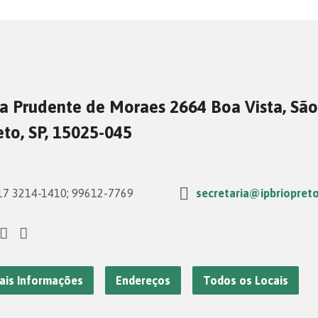
a Prudente de Moraes 2664 Boa Vista, São
eto, SP, 15025-045
7 3214-1410; 99612-7769
secretaria@ipbriopreto
ais Informações
Endereços
Todos os Locais