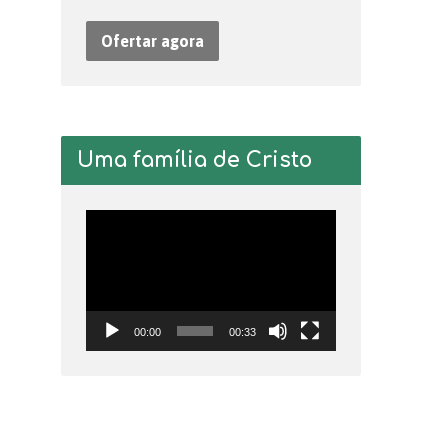
Ofertar agora
Uma família de Cristo
Tocador
de
vídeo
00:00
00:33