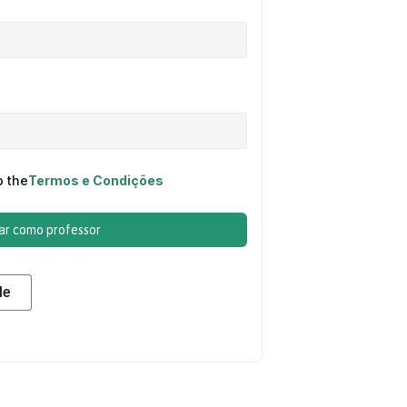
o the
Termos e Condições
ar como professor
le