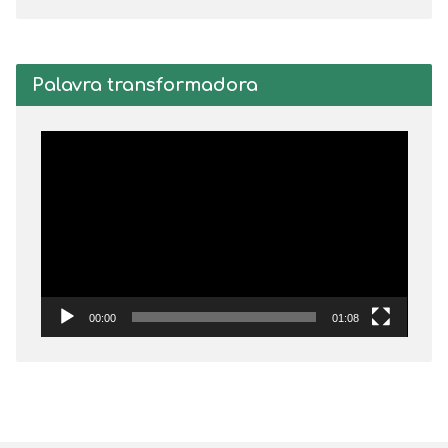
Palavra transformadora
Tocador
de
vídeo
00:00
01:08