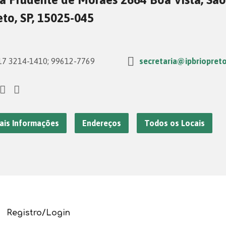
eto, SP, 15025-045
7 3214-1410; 99612-7769
secretaria@ipbriopreto
ais Informações
Endereços
Todos os Locais
Registro/Login