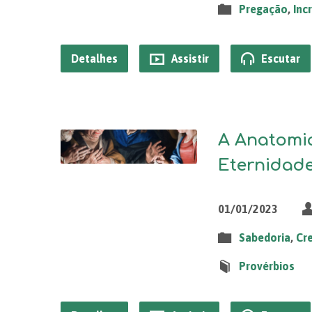
Pregação
,
Inc
Detalhes
Assistir
Escutar
A Anatomia
Eternidade
01/01/2023
Sabedoria
,
Cr
Provérbios