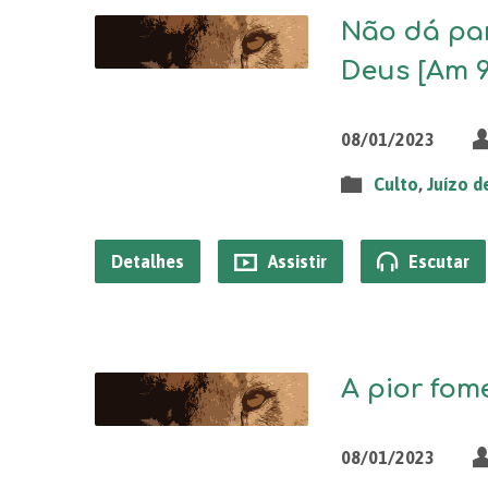
Não dá pa
Deus [Am 9.
08/01/2023
Culto
,
Juízo d
Detalhes
Assistir
Escutar
A pior fome
08/01/2023