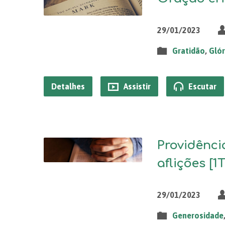
29/01/2023
Gratidão
,
Glór
Detalhes
Assistir
Escutar
Providênci
aflições [1T
29/01/2023
Generosidade