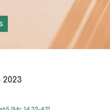
s
 2023
stã [Mc 14.32-42]