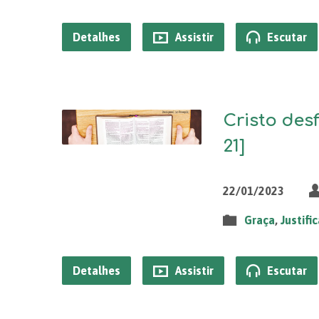
Detalhes
Assistir
Escutar
Cristo des
21]
22/01/2023
Graça
,
Justifi
Detalhes
Assistir
Escutar