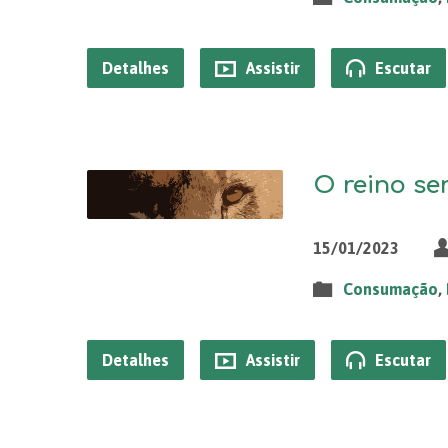
Detalhes
Assistir
Escutar
O reino ser
15/01/2023
Consumação
,
Detalhes
Assistir
Escutar