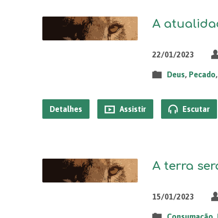
A atualida
22/01/2023
Deus
,
Pecado
Detalhes
Assistir
Escutar
A terra ser
15/01/2023
Consumação
,