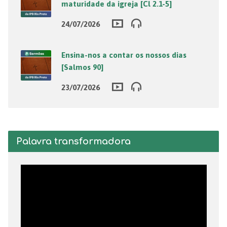
maturidade da igreja [Cl 2.1-5]
24/07/2026
Ensina-nos a contar os nossos dias
[Salmos 90]
23/07/2026
Palavra transformadora
Tocador
de
vídeo