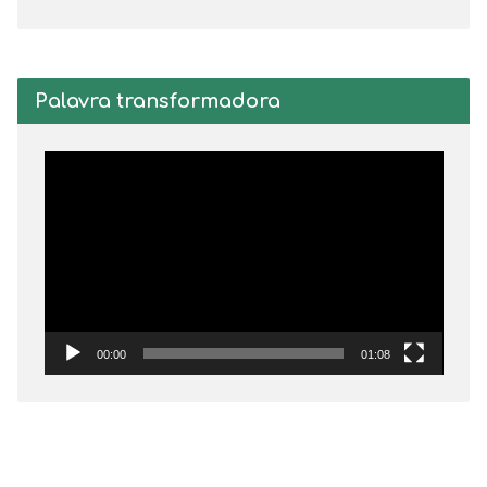
Palavra transformadora
Tocador
de
vídeo
00:00
01:08