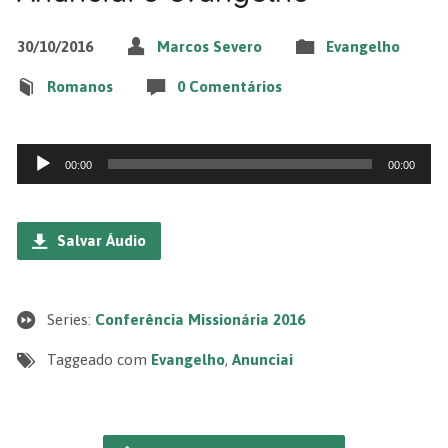
30/10/2016
Marcos Severo
Evangelho
Romanos
0 Comentários
Tocador
00:00
00:00
de
áudio
Salvar Áudio
Series:
Conferência Missionária 2016
Taggeado com
Evangelho
,
Anunciai