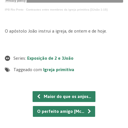
IPB Rio Preto
·
Contrastes entre membros da igreja primitiva [3João 1-15]
O apóstolo João instrui a igreja, de ontem e de hoje.
Series:
Exposição de 2 e 3João
Taggeado com
Igreja primitiva
Maior do que os anjos…
O perfeito amigo [Mc…