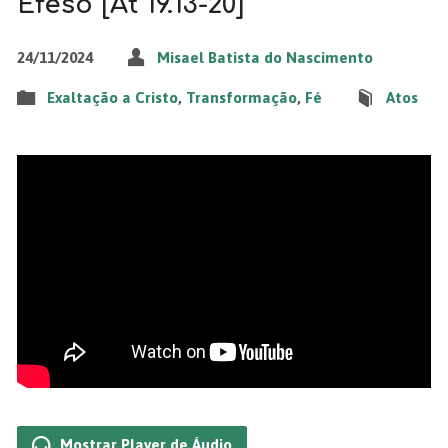
Éfeso [At 19.13-20]
24/11/2024
Misael Batista do Nascimento
Exaltação a Cristo
,
Transformação
,
Fé
Atos
Mostrar Player de Áudio