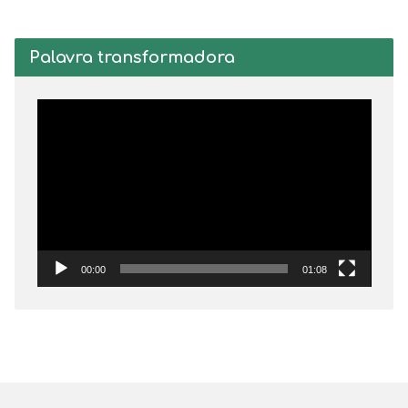
Palavra transformadora
Tocador
de
vídeo
00:00
01:08