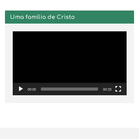
Uma família de Cristo
Tocador
de
vídeo
00:00
00:33