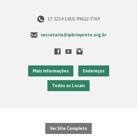
17 3214-1410; 99612-7769
secretaria@ipbriopreto.org.br
Mais Informações
Endereços
Todos os Locais
Ver Site Completo