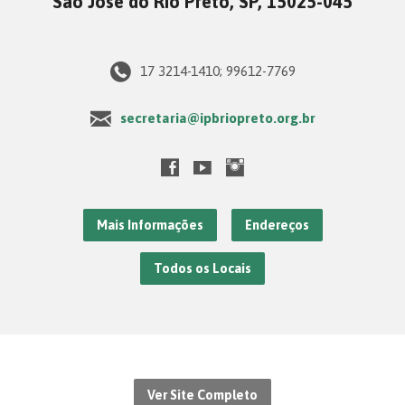
São José do Rio Preto, SP, 15025-045
17 3214-1410; 99612-7769
secretaria@ipbriopreto.org.br
Mais Informações
Endereços
Todos os Locais
Ver Site Completo