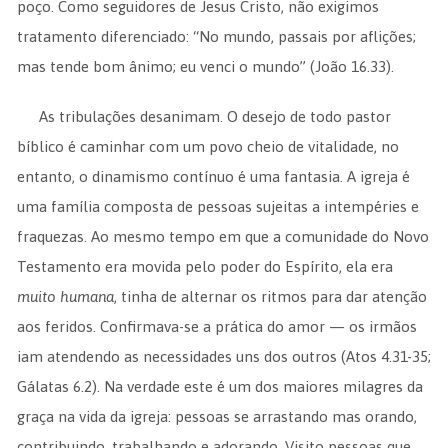
poço. Como seguidores de Jesus Cristo, não exigimos
tratamento diferenciado: “No mundo, passais por aflições;
mas tende bom ânimo; eu venci o mundo” (João 16.33).
As tribulações desanimam. O desejo de todo pastor
bíblico é caminhar com um povo cheio de vitalidade, no
entanto, o dinamismo contínuo é uma fantasia. A igreja é
uma família composta de pessoas sujeitas a intempéries e
fraquezas. Ao mesmo tempo em que a comunidade do Novo
Testamento era movida pelo poder do Espírito, ela era
muito humana
, tinha de alternar os ritmos para dar atenção
aos feridos. Confirmava-se a prática do amor — os irmãos
iam atendendo as necessidades uns dos outros (Atos 4.31-35;
Gálatas 6.2). Na verdade este é um dos maiores milagres da
graça na vida da igreja: pessoas se arrastando mas orando,
contribuindo, trabalhando e adorando. Visito pessoas que