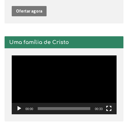
Ofertar agora
Uma família de Cristo
Tocador
de
vídeo
00:00
00:33