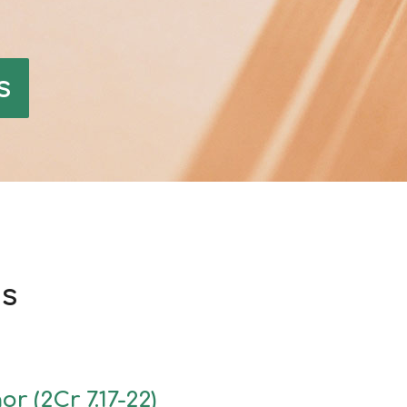
s
s
r (2Cr 7.17-22)