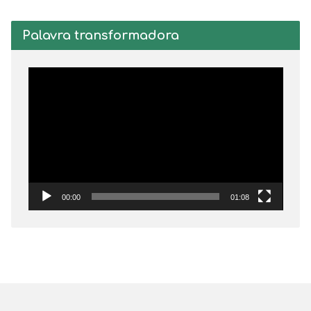
Palavra transformadora
Tocador
de
vídeo
00:00
01:08