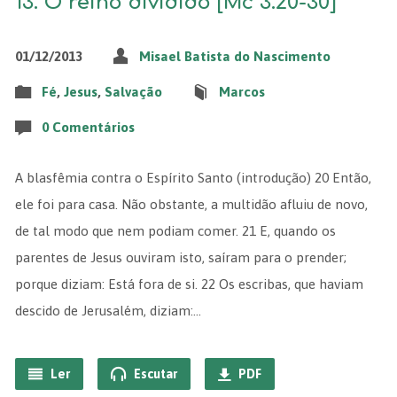
13. O reino dividido [Mc 3.20-30]
01/12/2013
Misael Batista do Nascimento
Fé
,
Jesus
,
Salvação
Marcos
0 Comentários
A blasfêmia contra o Espírito Santo (introdução) 20 Então,
ele foi para casa. Não obstante, a multidão afluiu de novo,
de tal modo que nem podiam comer. 21 E, quando os
parentes de Jesus ouviram isto, saíram para o prender;
porque diziam: Está fora de si. 22 Os escribas, que haviam
descido de Jerusalém, diziam:…
Ler
Escutar
PDF