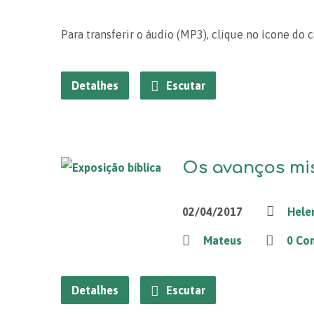
Para transferir o áudio (MP3), clique no ícone do 
Detalhes
Escutar
Os avanços mis
02/04/2017
Hele
Mateus
0 Co
Detalhes
Escutar