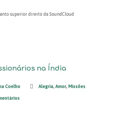
canto superior direito da SoundCloud
sionários na Índia
na Coelho
Alegria
,
Amor
,
Missões
mentários