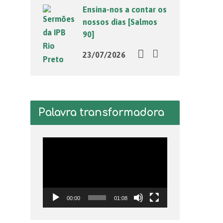
Ensina-nos a contar os
nossos dias [Salmos
90]
23/07/2026
Palavra transformadora
Tocador
de
vídeo
00:00
01:08