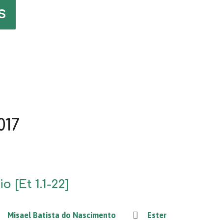
s
017
o [Et 1.1-22]
Misael Batista do Nascimento
Ester