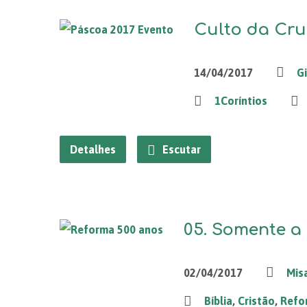
Culto da Cru
14/04/2017
G
1Coríntios
Detalhes
Escutar
05. Somente a 
02/04/2017
Mis
Bíblia
,
Cristão
,
Refo