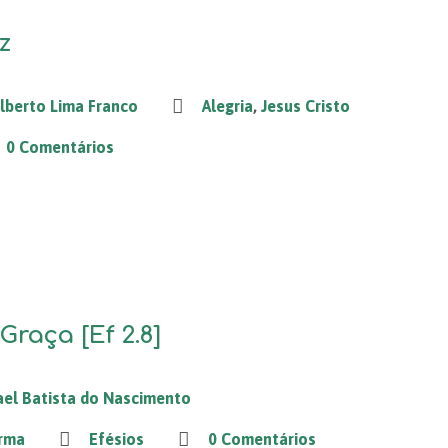
z
ilberto Lima Franco
Alegria
,
Jesus Cristo
0 Comentários
Graça [Ef 2.8]
ael Batista do Nascimento
rma
Efésios
0 Comentários