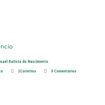
ncio
isael Batista do Nascimento
to
1Coríntios
0 Comentários