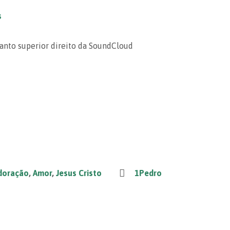
s
canto superior direito da SoundCloud
doração
,
Amor
,
Jesus Cristo
1Pedro