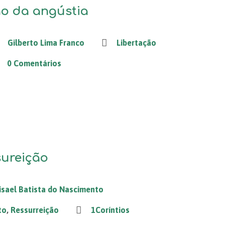
ão da angústia
Gilberto Lima Franco
Libertação
0 Comentários
sureição
isael Batista do Nascimento
to
,
Ressurreição
1Coríntios