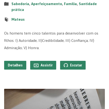
Sabedoria
,
Aperfeiçoamento
,
Família
,
Santidade
prática
Mateus
Os homens tem cinco talentos para desenvolver com os
filhos: I) Autoridade; II)Credibilidade; III) Confiança; IV)
Admiração; V) Honra.
Detalhes
Assistir
Escutar