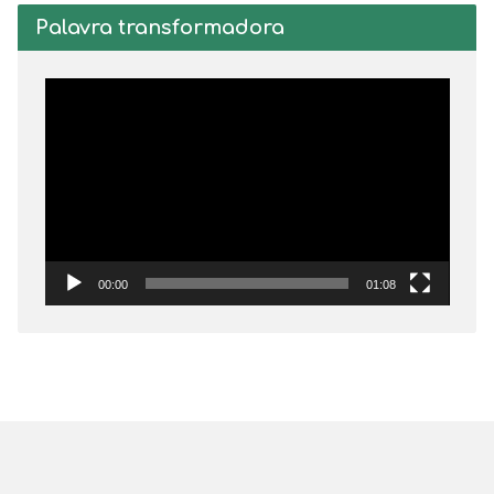
Palavra transformadora
Tocador
de
vídeo
00:00
01:08