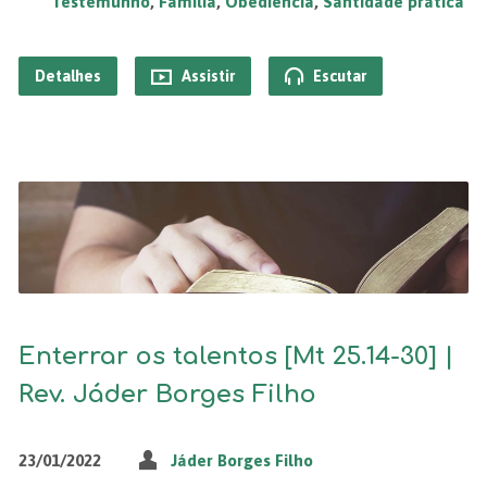
Testemunho
,
Família
,
Obediência
,
Santidade prática
Detalhes
Assistir
Escutar
Enterrar os talentos [Mt 25.14-30] |
Rev. Jáder Borges Filho
23/01/2022
Jáder Borges Filho