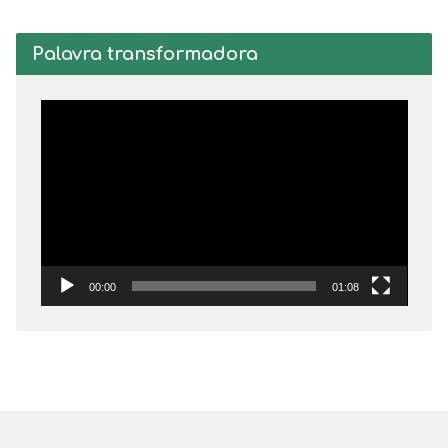
Palavra transformadora
Tocador
de
vídeo
00:00
01:08