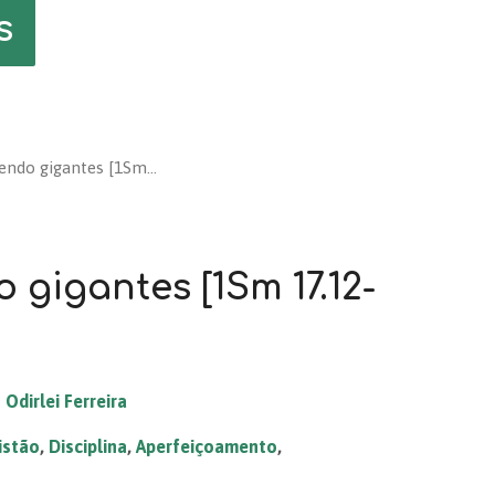
s
ndo gigantes [1Sm…
gigantes [1Sm 17.12-
Odirlei Ferreira
istão
,
Disciplina
,
Aperfeiçoamento
,