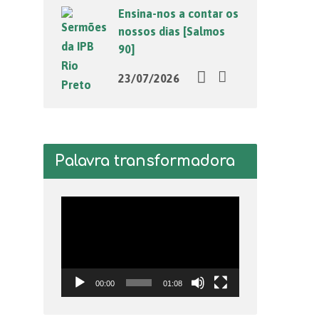
Ensina-nos a contar os
nossos dias [Salmos
90]
23/07/2026
Palavra transformadora
Tocador
de
vídeo
00:00
01:08