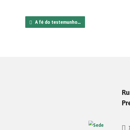
A fé do testemunho…
Ru
Pr
1