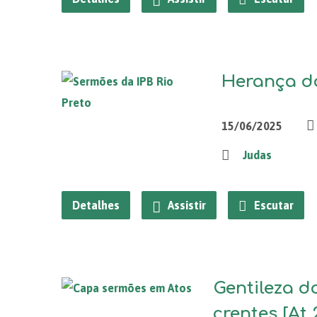
Herança do
15/06/2025
Judas
Detalhes
Assistir
Escutar
Gentileza d
crentes [At 2