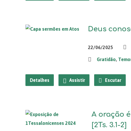
Deus conosc
22/06/2025
Gratidão
,
Temo
Detalhes
Assistir
Escutar
A oração é
[2Ts. 3.1-2]