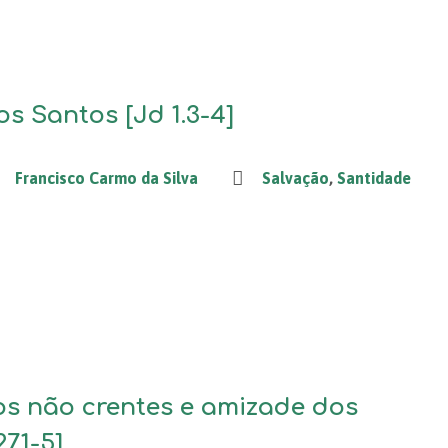
s Santos [Jd 1.3-4]
Francisco Carmo da Silva
Salvação
,
Santidade
os não crentes e amizade dos
7.1-5]