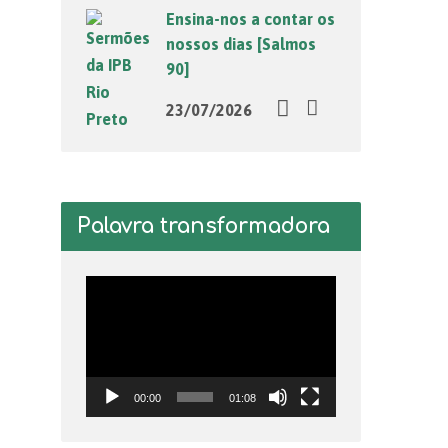
Ensina-nos a contar os
nossos dias [Salmos
90]
23/07/2026
Palavra transformadora
Tocador
de
vídeo
00:00
01:08