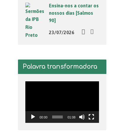
Ensina-nos a contar os
nossos dias [Salmos
90]
23/07/2026
Palavra transformadora
Tocador
de
vídeo
00:00
01:08