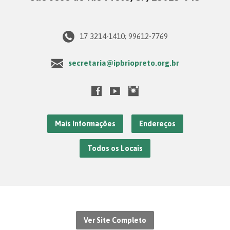
17 3214-1410; 99612-7769
secretaria@ipbriopreto.org.br
Mais Informações
Endereços
Todos os Locais
Ver Site Completo