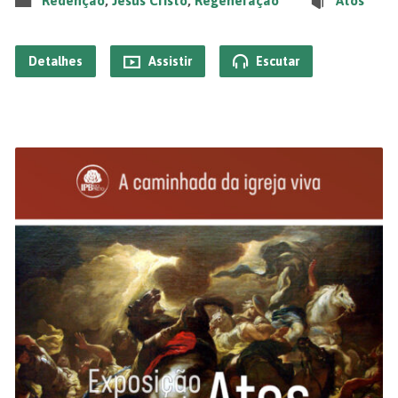
Redenção
,
Jesus Cristo
,
Regeneração
Atos
Detalhes
Assistir
Escutar