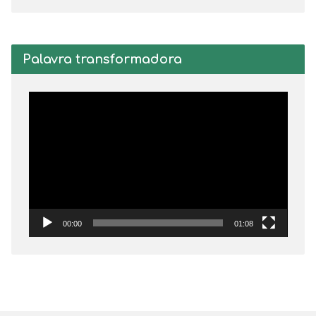
Palavra transformadora
Tocador
de
vídeo
00:00
01:08