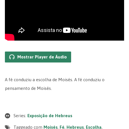
Mostrar Player de Áudio
A fé conduziu a escolha de Moisés. A fé conduziu o
pensamento de Moisés.
Series:
Exposição de Hebreus
Taggeado com
Moisés
,
Fé
,
Hebreus
,
Escolha
,