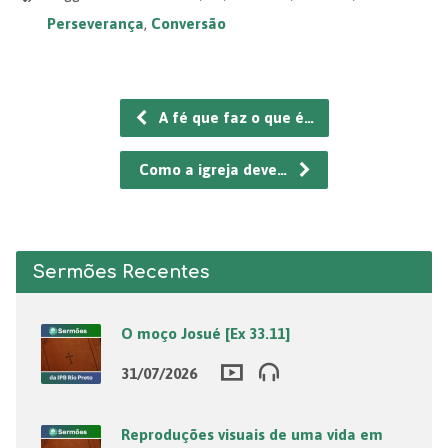
Perseverança
,
Conversão
A fé que faz o que é…
Como a igreja deve…
Sermões Recentes
O moço Josué [Ex 33.11]
31/07/2026
Reproduções visuais de uma vida em