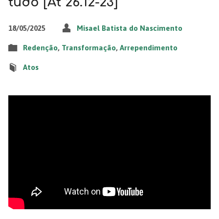
tudo [At 26.12-23]
18/05/2025
Misael Batista do Nascimento
Redenção
,
Transformação
,
Arrependimento
Atos