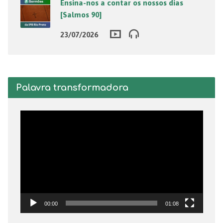
Ensina-nos a contar os nossos dias
[Salmos 90]
23/07/2026
Palavra transformadora
Tocador
de
vídeo
00:00
01:08