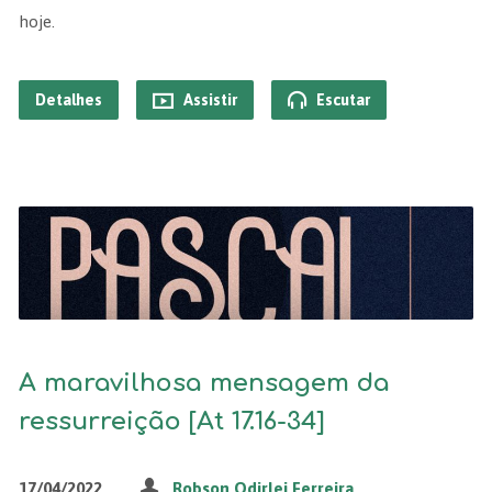
hoje.
Detalhes
Assistir
Escutar
A maravilhosa mensagem da
ressurreição [At 17.16-34]
17/04/2022
Robson Odirlei Ferreira