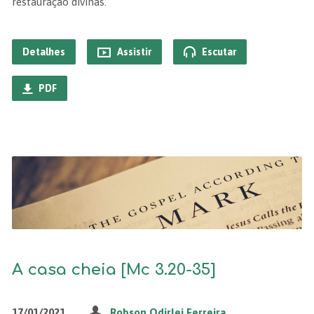
restauração divinas.
Detalhes
Assistir
Escutar
PDF
A casa cheia [Mc 3.20-35]
17/01/2021
Robson Odirlei Ferreira