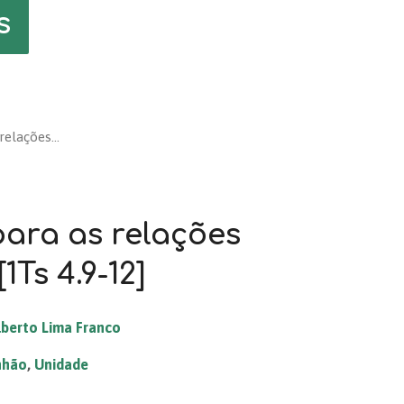
s
 relações…
para as relações
Ts 4.9-12]
lberto Lima Franco
nhão
,
Unidade