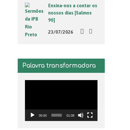
Ensina-nos a contar os
nossos dias [Salmos
90]
23/07/2026
Palavra transformadora
Tocador
de
vídeo
00:00
01:08