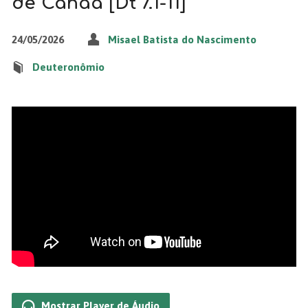
de Canaã [Dt 7.1-11]
24/05/2026
Misael Batista do Nascimento
Deuteronômio
Mostrar Player de Áudio