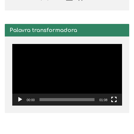
Palavra transformadora
Tocador
de
vídeo
00:00
01:08