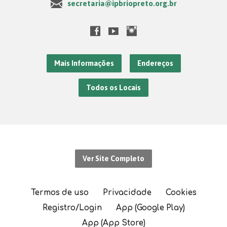
secretaria@ipbriopreto.org.br
Mais Informações
Endereços
Todos os Locais
Ver Site Completo
Termos de uso
Privacidade
Cookies
Registro/Login
App (Google Play)
App (App Store)