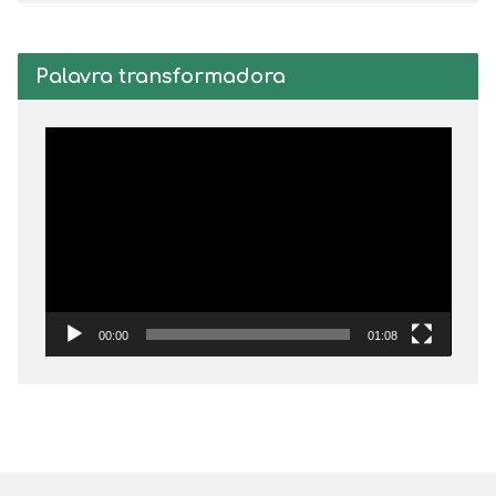
Palavra transformadora
Tocador
de
vídeo
00:00
01:08