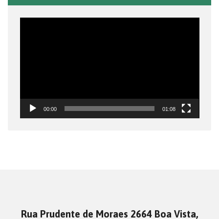
Tocador
de
vídeo
00:00
01:08
Rua Prudente de Moraes 2664 Boa Vista,