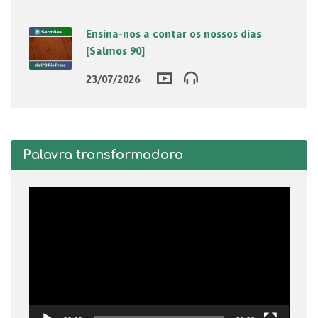
Ensina-nos a contar os nossos dias
[Salmos 90]
23/07/2026
Palavra transformadora
Tocador
de
vídeo