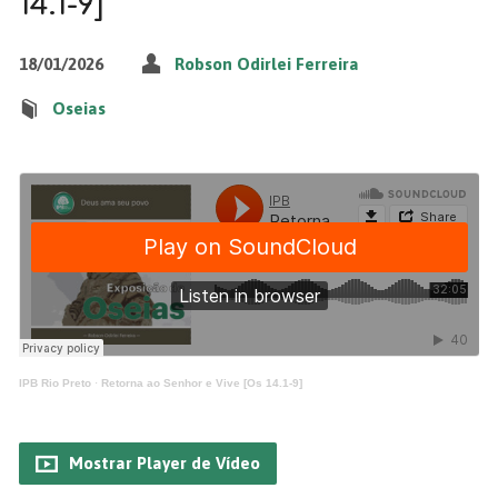
14.1-9]
18/01/2026
Robson Odirlei Ferreira
Oseias
IPB Rio Preto
·
Retorna ao Senhor e Vive [Os 14.1-9]
Mostrar Player de Vídeo