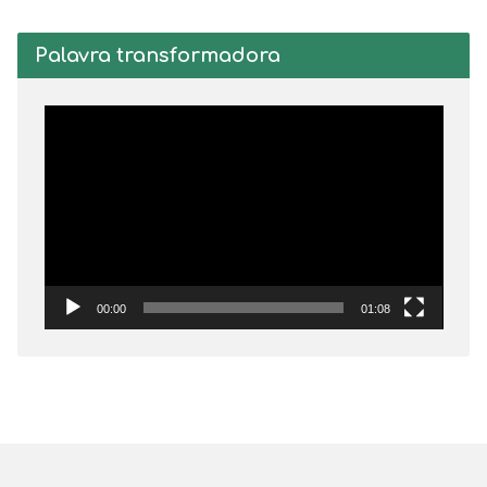
Palavra transformadora
Tocador
de
vídeo
00:00
01:08