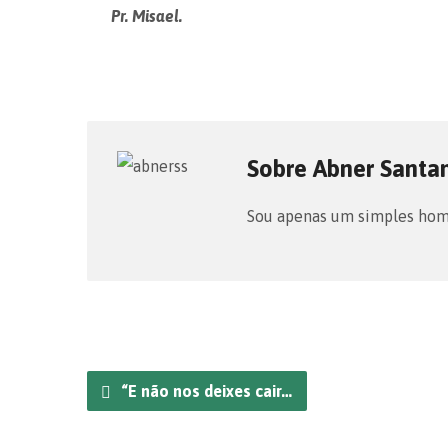
Pr. Misael.
Sobre Abner Santa
Sou apenas um simples home
“E não nos deixes cair…