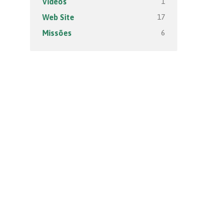
1
Vídeos
17
Web Site
6
Missões