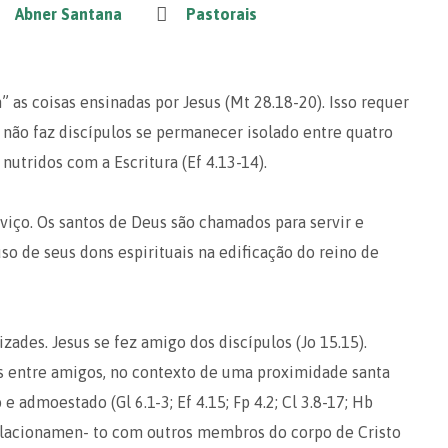
Abner Santana
Pastorais
 as coisas ensinadas por Jesus (Mt 28.18-20). Isso requer
 não faz discípulos se permanecer isolado entre quatro
utridos com a Escritura (Ef 4.13-14).
rviço. Os santos de Deus são chamados para servir e
o de seus dons espirituais na edificação do reino de
ades. Jesus se fez amigo dos discípulos (Jo 15.15).
s entre amigos, no contexto de uma proximidade santa
e admoestado (Gl 6.1-3; Ef 4.15; Fp 4.2; Cl 3.8-17; Hb
 relacionamen- to com outros membros do corpo de Cristo