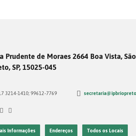
a Prudente de Moraes 2664 Boa Vista, São
eto, SP, 15025-045
7 3214-1410; 99612-7769
secretaria@ipbriopreto
ais Informações
Endereços
Todos os Locais