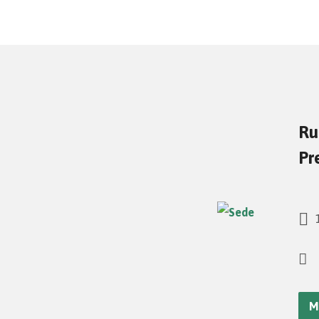
Ru
Pr
1
M