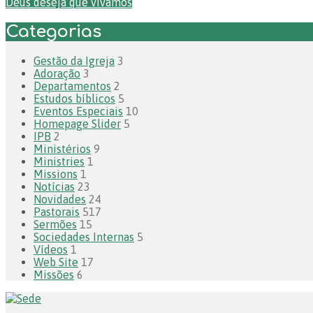
Deus deseja que vivamos
Categorias
Gestão da Igreja
3
Adoração
3
Departamentos
2
Estudos bíblicos
5
Eventos Especiais
10
Homepage Slider
5
IPB
2
Ministérios
9
Ministries
1
Missions
1
Notícias
23
Novidades
24
Pastorais
517
Sermões
15
Sociedades Internas
5
Vídeos
1
Web Site
17
Missões
6