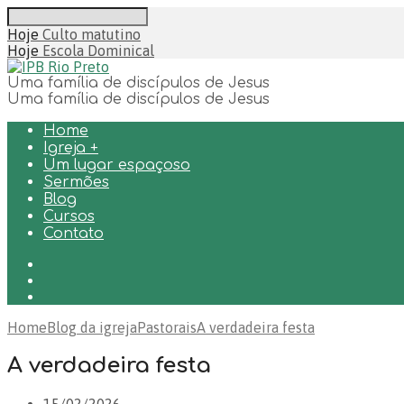
Buscar
Hoje
Culto matutino
Hoje
Escola Dominical
Uma família de discípulos de Jesus
Uma família de discípulos de Jesus
Home
Igreja +
Um lugar espaçoso
Sermões
Blog
Cursos
Contato
Home
Blog da igreja
Pastorais
A verdadeira festa
A verdadeira festa
15/02/2026