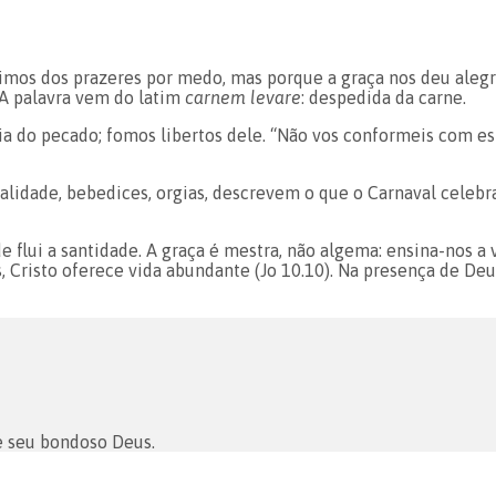
mos dos prazeres por medo, mas porque a graça nos deu alegri
 A palavra vem do latim
carnem levare
: despedida da carne.
a do pecado; fomos libertos dele. “Não vos conformeis com es
ralidade, bebedices, orgias, descrevem o que o Carnaval celebra.
de flui a santidade. A graça é mestra, não algema: ensina-nos a 
Cristo oferece vida abundante (Jo 10.10). Na presença de Deus 
e seu bondoso Deus.