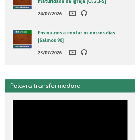
maturidade da igreja [Cl 2.1-5]
24/07/2026
Ensina-nos a contar os nossos dias
[Salmos 90]
23/07/2026
Palavra transformadora
Tocador
de
vídeo