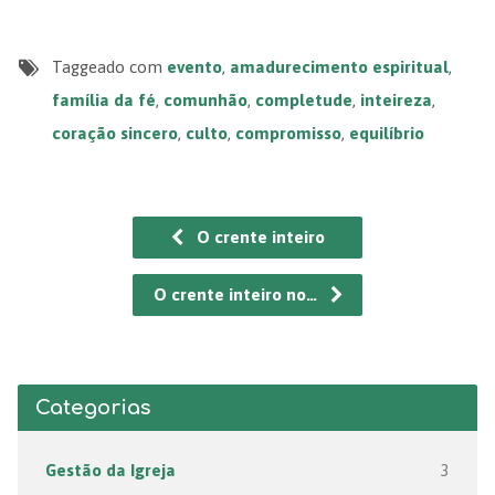
Taggeado com
evento
,
amadurecimento espiritual
,
família da fé
,
comunhão
,
completude
,
inteireza
,
coração sincero
,
culto
,
compromisso
,
equilíbrio
O crente inteiro
O crente inteiro no…
Categorias
Gestão da Igreja
3