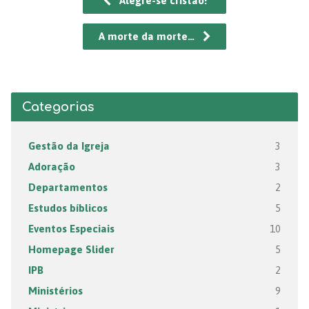
Alegre-se cristão!
A morte da morte…
Categorias
Gestão da Igreja
3
Adoração
3
Departamentos
2
Estudos bíblicos
5
Eventos Especiais
10
Homepage Slider
5
IPB
2
Ministérios
9