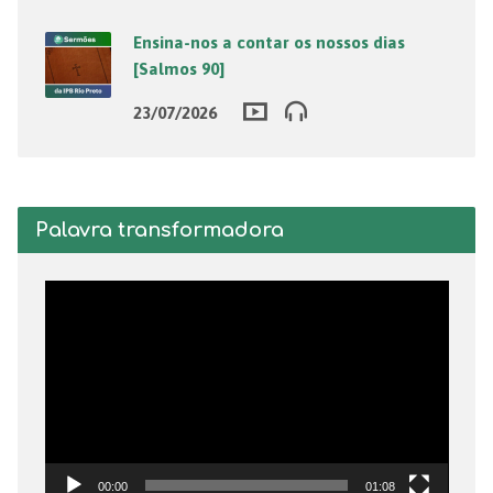
Ensina-nos a contar os nossos dias
[Salmos 90]
23/07/2026
Palavra transformadora
Tocador
de
vídeo
00:00
01:08