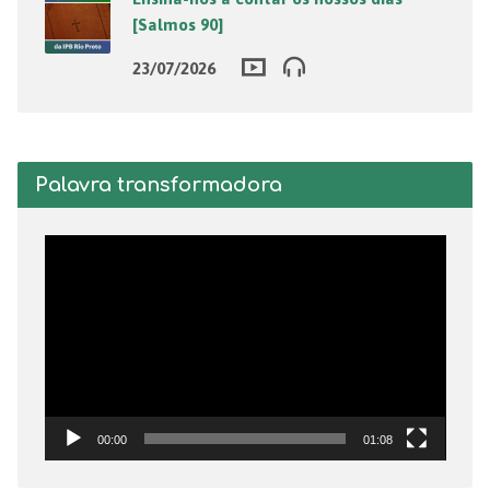
[Salmos 90]
23/07/2026
Palavra transformadora
Tocador
de
vídeo
00:00
01:08