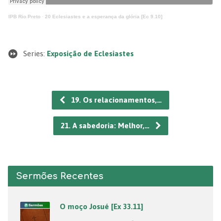
IPB Rio Preto
·
20 Eclesiastes e a esperança da glória [Ec 9.10]
Series:
Exposição de Eclesiastes
19. Os relacionamentos,…
21. A sabedoria: Melhor,…
Sermões Recentes
O moço Josué [Ex 33.11]