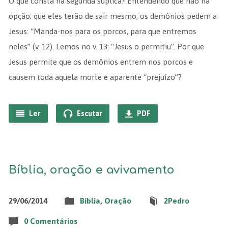
O que consta na segunda súplica? Entendendo que não há
opção; que eles terão de sair mesmo, os demônios pedem a
Jesus: “Manda-nos para os porcos, para que entremos
neles” (v. 12). Lemos no v. 13: “Jesus o permitiu”. Por que
Jesus permite que os demônios entrem nos porcos e
causem toda aquela morte e aparente “prejuízo”?
Ler
Escutar
PDF
Bíblia, oração e avivamento
29/06/2014
Bíblia
,
Oração
2Pedro
0 Comentários