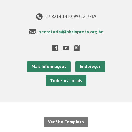
17 3214-1410; 99612-7769
secretaria@ipbriopreto.org.br
Mais Informações
Endereços
Todos os Locais
Ver Site Completo