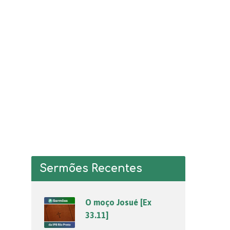
Sermões Recentes
O moço Josué [Ex
33.11]