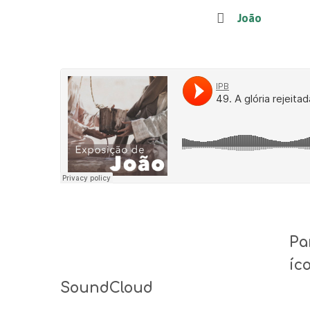
João
Pa
íc
SoundCloud