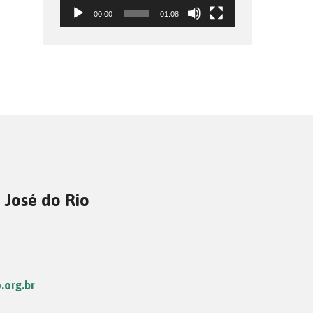
00:00
01:08
 José do Rio
.org.br